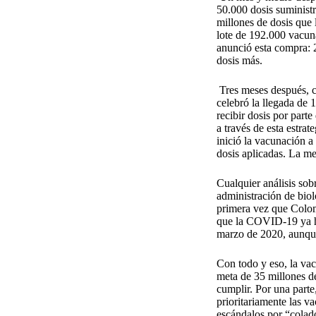
50.000 dosis suministr
millones de dosis que l
lote de 192.000 vacun
anunció esta compra: 2
dosis más.
Tres meses después, c
celebró la llegada de 
recibir dosis por part
a través de esta estrat
inició la vacunación 
dosis aplicadas. La me
Cualquier análisis sob
administración de bio
primera vez que Colomb
que la COVID-19 ya ha
marzo de 2020, aunque 
Con todo y eso, la vac
meta de 35 millones de
cumplir. Por una parte,
prioritariamente las v
escándalos por “colado