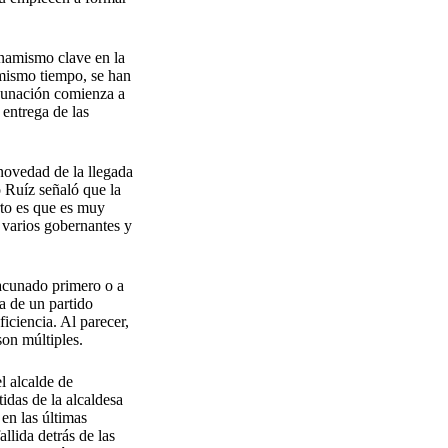
namismo clave en la
 mismo tiempo, se han
acunación comienza a
 entrega de las
novedad de la llegada
 Ruíz señaló que la
rto es que es muy
 varios gobernantes y
vacunado primero o a
a de un partido
iciencia. Al parecer,
son múltiples.
l alcalde de
idas de la alcaldesa
en las últimas
llida detrás de las