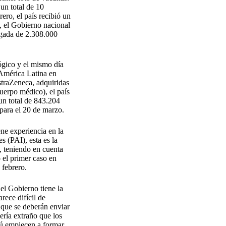
un total de 10
ero, el país recibió un
, el Gobierno nacional
egada de 2.308.000
lógico y el mismo día
 América Latina en
straZeneca, adquiridas
cuerpo médico), el país
un total de 843.204
para el 20 de marzo.
ene experiencia en la
 (PAI), esta es la
, teniendo en cuenta
el primer caso en
 febrero.
el Gobierno tiene la
rece difícil de
s que se deberán enviar
ería extraño que los
rú empiecen a formar