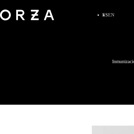
ES
EN
Inmunizació