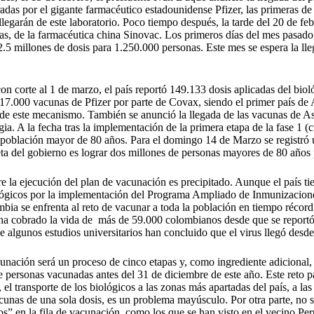
adas por el gigante farmacéutico estadounidense Pfizer, las primeras de 
legarán de este laboratorio. Poco tiempo después, la tarde del 20 de febr
as, de la farmacéutica china Sinovac. Los primeros días del mes pasado
.5 millones de dosis para 1.250.000 personas. Este mes se espera la ll
on corte al 1 de marzo, el país reportó 149.133 dosis aplicadas del bio
117.000 vacunas de Pfizer por parte de Covax, siendo el primer país de
e de este mecanismo. También se anunció la llegada de las vacunas de A
egia. A la fecha tras la implementación de la primera etapa de la fase 1 (
a población mayor de 80 años. Para el domingo 14 de Marzo se registró 
ta del gobierno es lograr dos millones de personas mayores de 80 años 
re la ejecución del plan de vacunación es precipitado. Aunque el país ti
lógicos por la implementación del Programa Ampliado de Inmunizaciones
ia se enfrenta al reto de vacunar a toda la población en tiempo récord
 cobrado la vida de más de 59.000 colombianos desde que se reportó 
algunos estudios universitarios han concluido que el virus llegó desde
unación será un proceso de cinco etapas y, como ingrediente adicional, 
 personas vacunadas antes del 31 de diciembre de este año. Este reto pa
 el transporte de los biológicos a las zonas más apartadas del país, a la
acunas de una sola dosis, es un problema mayúsculo. Por otra parte, no s
s” en la fila de vacunación, como los que se han visto en el vecino Pe