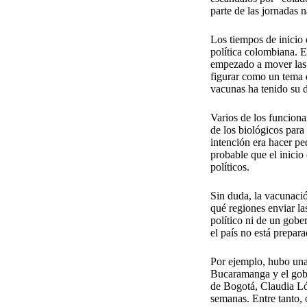
parte de las jornadas n
Los tiempos de inicio
política colombiana. E
empezado a mover las 
figurar como un tema de
vacunas ha tenido su 
Varios de los funciona
de los biológicos para
intención era hacer pe
probable que el inici
políticos.
Sin duda, la vacunaci
qué regiones enviar l
político ni de un gobe
el país no está prepar
Por ejemplo, hubo una 
Bucaramanga y el gober
de Bogotá, Claudia Ló
semanas. Entre tanto, 