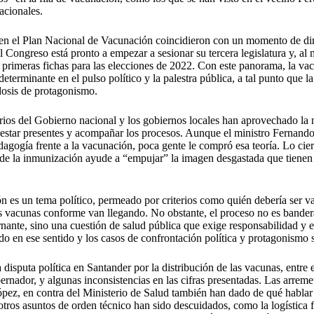
acionales.
 en el Plan Nacional de Vacunación coincidieron con un momento de di
l Congreso está pronto a empezar a sesionar su tercera legislatura y, al
primeras fichas para las elecciones de 2022. Con este panorama, la v
terminante en el pulso político y la palestra pública, a tal punto que la
dosis de protagonismo.
rios del Gobierno nacional y los gobiernos locales han aprovechado la 
 estar presentes y acompañar los procesos. Aunque el ministro Fernando
dagogía frente a la vacunación, poca gente le compró esa teoría. Lo cie
o de la inmunización ayude a “empujar” la imagen desgastada que tienen
ón es un tema político, permeado por criterios como quién debería ser 
as vacunas conforme van llegando. No obstante, el proceso no es bander
rnante, sino una cuestión de salud pública que exige responsabilidad y ef
ado en ese sentido y los casos de confrontación política y protagonismo 
disputa política en Santander por la distribución de las vacunas, entre e
nador, y algunas inconsistencias en las cifras presentadas. Las arremet
pez, en contra del Ministerio de Salud también han dado de qué hablar 
otros asuntos de orden técnico han sido descuidados, como la logística fa