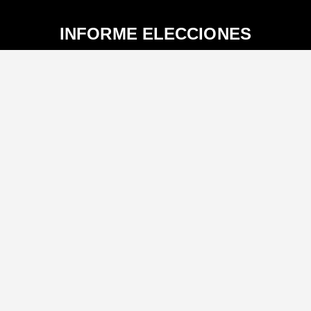
INFORME ELECCIONES
Propuestas de los candidatos a
Gobernación
Selecciona el departamento para ver las
propuestas de los candidatos
Antioquia
Luis Pérez