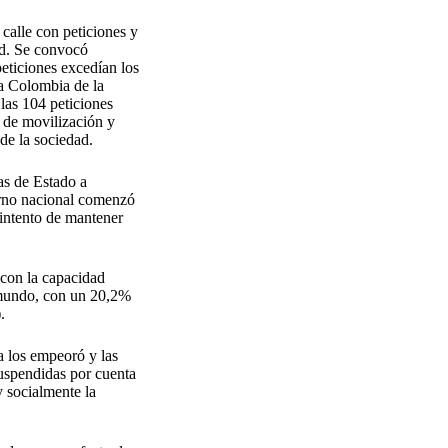
calle con peticiones y
ad. Se convocó
eticiones excedían los
 a Colombia de la
las 104 peticiones
o de movilización y
de la sociedad.
as de Estado a
erno nacional comenzó
 intento de mantener
 con la capacidad
l mundo, con un 20,2%
).
a los empeoró y las
suspendidas por cuenta
 socialmente la