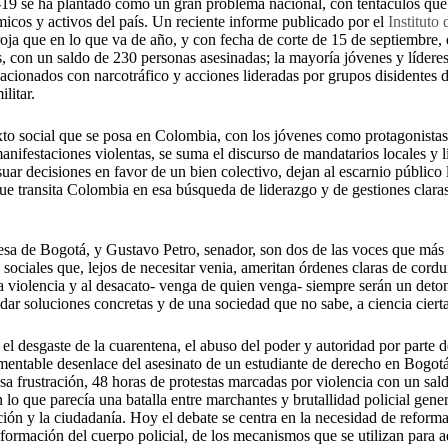
-19 se ha plantado como un gran problema nacional, con tentáculos que 
icos y activos del país. Un reciente informe publicado por el
Instituto 
oja que en lo que va de año, y con fecha de corte de 15 de septiembre
, con un saldo de 230 personas asesinadas; la mayoría jóvenes y lídere
lacionados con narcotráfico y acciones lideradas por grupos disidentes
litar.
xto social que se posa en Colombia, con los jóvenes como protagonistas
anifestaciones violentas, se suma el discurso de mandatarios locales y lí
uar decisiones en favor de un bien colectivo, dejan al escarnio público l
 que transita Colombia en esa búsqueda de liderazgo y de gestiones claras
esa de Bogotá, y Gustavo Petro, senador, son dos de las voces que más
 sociales que, lejos de necesitar venia, ameritan órdenes claras de cord
 la violencia y al desacato- venga de quien venga- siempre serán un deto
dar soluciones concretas y de una sociedad que no sabe, a ciencia cierta
el desgaste de la cuarentena, el abuso del poder y autoridad por parte de
amentable desenlace del asesinato de un estudiante de derecho en Bogot
sa frustración, 48 horas de protestas marcadas por violencia con un sa
 lo que parecía una batalla entre marchantes y brutallidad policial gen
ución y la ciudadanía. Hoy el debate se centra en la necesidad de reformar
 formación del cuerpo policial, de los mecanismos que se utilizan para 