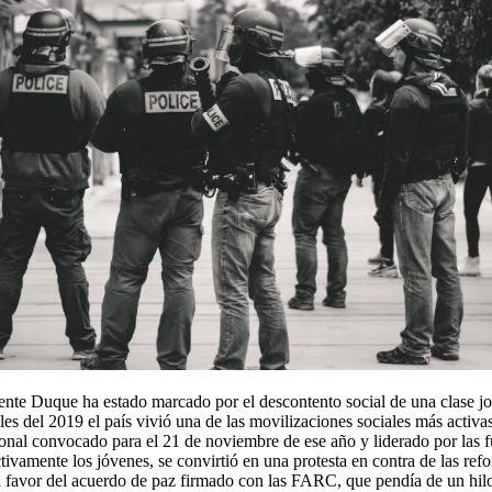
ente Duque ha estado marcado por el descontento social de una clase jo
les del 2019 el país vivió una de las movilizaciones sociales más activas
onal convocado para el 21 de noviembre de ese año y liderado por las f
tivamente los jóvenes, se convirtió en una protesta en contra de las ref
a favor del acuerdo de paz firmado con las FARC, que pendía de un hil