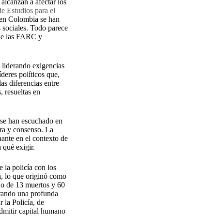
alcanzan a afectar los
de Estudios para el
, en Colombia se han
s sociales. Todo parece
 de las FARC y
 liderando exigencias
deres políticos que,
as diferencias entre
, resueltas en
 se han escuchado en
ura y consenso. La
nante en el contexto de
 qué exigir.
 la policía con los
á, lo que originó como
ldo de 13 muertos y 60
erando una profunda
 la Policía, de
admitir capital humano