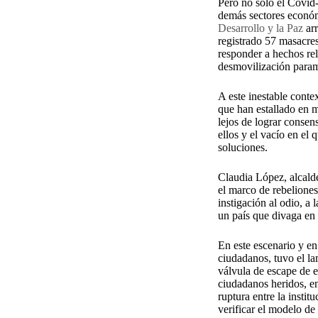
Pero no solo el Covid
demás sectores económ
Desarrollo y la Paz
arr
registrado 57 masacres
responder a hechos re
desmovilización parami
A este inestable conte
que han estallado en m
lejos de lograr consens
ellos y el vacío en el
soluciones.
Claudia López, alcald
el marco de rebeliones
instigación al odio, a
un país que divaga en 
En este escenario y en 
ciudadanos, tuvo el l
válvula de escape de e
ciudadanos heridos, en
ruptura entre la instit
verificar el modelo de