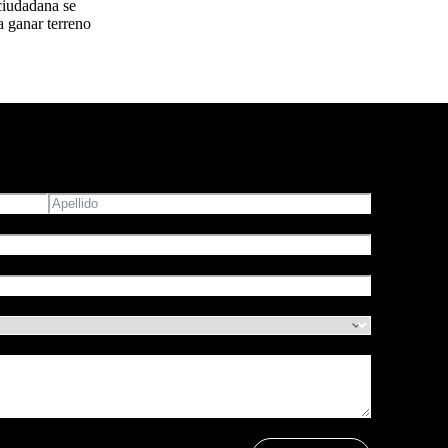
 ciudadana se
a ganar terreno