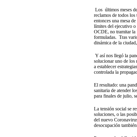
Los últimos meses del
reclamos de todos los 
entonces una mesa de d
límites del ejecutivo 
OCDE, no tramitar la 
formuladas.
Tras vari
dinámica de la ciudad,
Y así nos llegó la pa
solucionar uno de los
a establecer estrategi
controlada la propagaci
El resultado: una pan
sanitaria de atender l
para finales de julio
La tensión social se r
soluciones, o las pos
del nuevo Coronavirus
desocupación también 