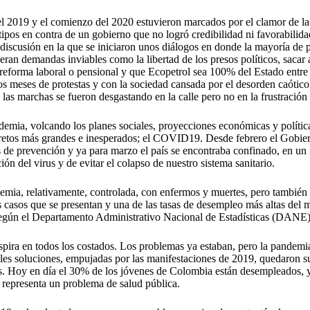
 2019 y el comienzo del 2020 estuvieron marcados por el clamor de la 
tipos en contra de un gobierno que no logró credibilidad ni favorabilid
iscusión en la que se iniciaron unos diálogos en donde la mayoría de p
o eran demandas inviables como la libertad de los presos políticos, sacar
reforma laboral o pensional y que Ecopetrol sea 100% del Estado entre 
os meses de protestas y con la sociedad cansada por el desorden caótic
 las marchas se fueron desgastando en la calle pero no en la frustración 
ndemia, volcando los planes sociales, proyecciones económicas y polític
 retos más grandes e inesperados; el COVID19. Desde febrero el Gobi
as de prevención y ya para marzo el país se encontraba confinado, en un
ón del virus y de evitar el colapso de nuestro sistema sanitario.
demia, relativamente, controlada, con enfermos y muertes, pero también
os casos que se presentan y una de las tasas de desempleo más altas de
, según el Departamento Administrativo Nacional de Estadísticas (DANE
espira en todos los costados. Los problemas ya estaban, pero la pandemi
ibles soluciones, empujadas por las manifestaciones de 2019, quedaron 
. Hoy en día el 30% de los jóvenes de Colombia están desempleados, y
representa un problema de salud pública.