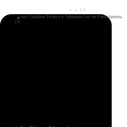
ES
EN