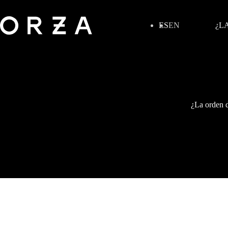
ES
EN
¿L
¿La orden d