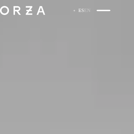
ES
EN